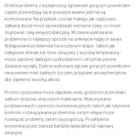
Drobne problemy z wydajnością zgrzewarki gorącym powietrzem
często przeradzają się w poważne awarie, jeśli nie są
kontrolowane. Na przykład, coś tak małego jak częściowo
zatkana dysza może spowodować nierówne szwy, co może
zrujnować całą serię produkcyjną. Wczesne wykrywanie
problemów to najlepszy sposób na uniknięcie nagłych awarii.
Wyłapywanie problemów na wczesnym etapie - takich jak
nietypowe dźwięki lub stres związany z wysoką temperaturą -
może zapobiec dalszym uszkodzeniom i utrzymać płynne
działanie sprzętu. Dobrze wykonany zgrzew gorącym powietrzem
nie powinien mieć żadnych szczelin, przypaleń ani pęcherzyków,
aby zapewnić wysoką jakość.
Proste czyszczenie może zapobiec wielu godzinom przeróbek i
setkom dolarów utraconych materiałów. Wykonywanie
podstawowych czynności konserwacyjnych, takich jak rutynowe
kontrole i rozwiązywanie problemów, na tym etapie może
rozwiązać problemy, zanim się pogorszą. Proaktywna
konserwacja jest zawsze bardziej opłacalna niż naprawy
awaryjne.