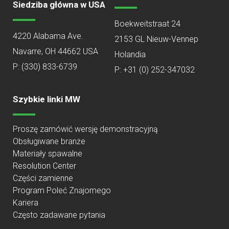
Siedziba główna w USA
Boekweitstraat 24
4220 Alabama Ave.
2153 GL Nieuw-Vennep
Navarre, OH 44662 USA
Holandia
P:
(330) 833-6739
P: +31 (0) 252-347032
Szybkie linki MW
Proszę zamówić wersję demonstracyjną
Obsługiwane branże
Materiały spawalne
Resolution Center
Części zamienne
Program Poleć Znajomego
Kariera
Często zadawane pytania