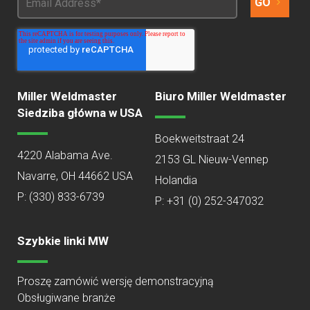
Miller Weldmaster
Biuro Miller Weldmaster
Siedziba główna w USA
Boekweitstraat 24
4220 Alabama Ave.
2153 GL Nieuw-Vennep
Navarre, OH 44662 USA
Holandia
P:
(330) 833-6739
P: +31 (0) 252-347032
Szybkie linki MW
Proszę zamówić wersję demonstracyjną
Obsługiwane branże