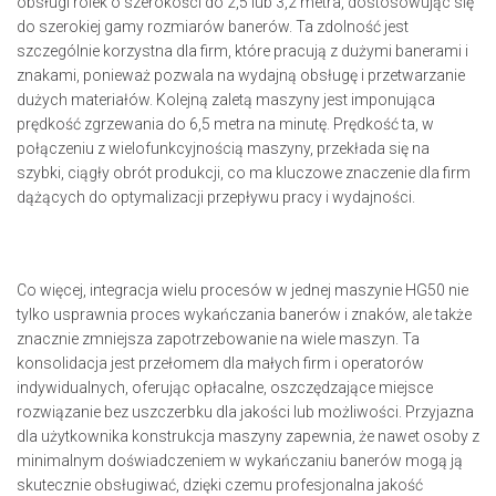
obsługi rolek o szerokości do 2,5 lub 3,2 metra, dostosowując się
do szerokiej gamy rozmiarów banerów. Ta zdolność jest
szczególnie korzystna dla firm, które pracują z dużymi banerami i
znakami, ponieważ pozwala na wydajną obsługę i przetwarzanie
dużych materiałów. Kolejną zaletą maszyny jest imponująca
prędkość zgrzewania do 6,5 metra na minutę. Prędkość ta, w
połączeniu z wielofunkcyjnością maszyny, przekłada się na
szybki, ciągły obrót produkcji, co ma kluczowe znaczenie dla firm
dążących do optymalizacji przepływu pracy i wydajności.
Co więcej, integracja wielu procesów w jednej maszynie HG50 nie
tylko usprawnia proces wykańczania banerów i znaków, ale także
znacznie zmniejsza zapotrzebowanie na wiele maszyn. Ta
konsolidacja jest przełomem dla małych firm i operatorów
indywidualnych, oferując opłacalne, oszczędzające miejsce
rozwiązanie bez uszczerbku dla jakości lub możliwości. Przyjazna
dla użytkownika konstrukcja maszyny zapewnia, że nawet osoby z
minimalnym doświadczeniem w wykańczaniu banerów mogą ją
skutecznie obsługiwać, dzięki czemu profesjonalna jakość