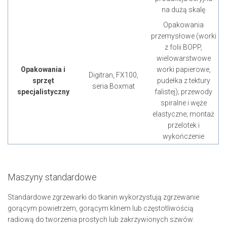
na dużą skalę
Opakowania
przemysłowe (worki
z folii BOPP,
wielowarstwowe
Opakowania i
worki papierowe,
Digitran, FX100,
sprzęt
pudełka z tektury
seria Boxmat
specjalistyczny
falistej); przewody
spiralne i węże
elastyczne; montaż
przelotek i
wykończenie
Maszyny standardowe
Standardowe zgrzewarki do tkanin wykorzystują zgrzewanie
gorącym powietrzem, gorącym klinem lub częstotliwością
radiową do tworzenia prostych lub zakrzywionych szwów.