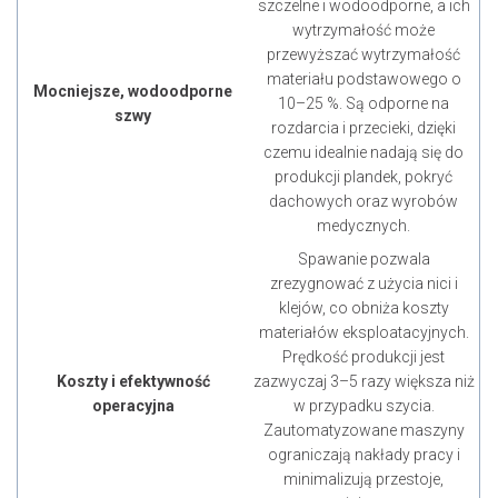
szczelne i wodoodporne, a ich
wytrzymałość może
przewyższać wytrzymałość
materiału podstawowego o
Mocniejsze, wodoodporne
10–25 %. Są odporne na
szwy
rozdarcia i przecieki, dzięki
czemu idealnie nadają się do
produkcji plandek, pokryć
dachowych oraz wyrobów
medycznych.
Spawanie pozwala
zrezygnować z użycia nici i
klejów, co obniża koszty
materiałów eksploatacyjnych.
Prędkość produkcji jest
Koszty i efektywność
zazwyczaj 3–5 razy większa niż
operacyjna
w przypadku szycia.
Zautomatyzowane maszyny
ograniczają nakłady pracy i
minimalizują przestoje,