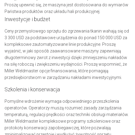
Proszę upewnić się, że maszyna jest dostosowana do wymiarów
Państwa produktów oraz układu hali produkcyjnej.
Inwestycje i budżet
Ceny przemysłowego sprzętu do zgrzewania tkanin wahają się od
3 300 USD za podstawowe urządzenia do ponad 150 000 USD za
kompleksowe zautomatyzowane linie produkcyjne. Proszę
wyjaśnić, w jaki sposób zaawansowane maszyny zapewniają
długoterminowy zwrot z inwestycji dzięki zmniejszeniu nakładów
na siłę roboczą i zwiększeniu wydajności. Proszę wspomnieć, że
Miller Weldmaster opcje finansowania, które pomagają
przedsiębiorstwom w zarządzaniu nakładami inwestycyjnymi.
Szkolenia i konserwacja
Pomyślne wdrożenie wymaga odpowiedniego przeszkolenia
operatorów. Operatorzy muszą rozumieć zasady zarządzania
temperaturą, regulacji prędkości oraz techniki obsługi materiałów.
Miller Weldmaster kompleksowe programy szkoleniowe oraz
protokoły konserwacji zapobiegawczej, które pozwalają
zminimalizować przestoje i wydłużyć żywotność sprzętu.