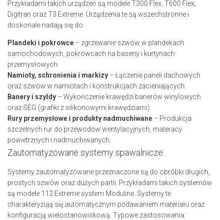
Przykładami takich urządzeń są modele T300 Flex, T600 Flex,
Digitran oraz T3 Extreme. Urządzenia te są wszechstronne i
doskonale nadają się do:
Plandeki i pokrowce
– zgrzewanie szwów w plandekach
samochodowych, pokrowcach na baseny i kurtynach
przemysłowych.
Namioty, schronienia i markizy
– Łączenie paneli dachowych
oraz szwów w namiotach i konstrukcjach zacieniających.
Banery i szyldy
– Wykończenie krawędzi banerów winylowych
oraz SEG (grafiki z silikonowymi krawędziami).
Rury przemysłowe i produkty nadmuchiwane
– Produkcja
szczelnych rur do przewodów wentylacyjnych, materacy
powietrznych i nadmuchiwanych.
Zautomatyzowane systemy spawalnicze
Systemy zautomatyzowane przeznaczone są do obróbki długich,
prostych szwów oraz dużych partii. Przykładami takich systemów
są modele 112 Extreme system Moduline. Systemy te
charakteryzują się automatycznym podawaniem materiału oraz
konfiguracją wielostanowiskową. Typowe zastosowania: