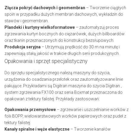
Złącza pokryć dachowych i geomembran
– Tworzenie ciągłych
spoin w przypadku dużych membran dachowych, wykładzin do
stawów i geomembran.
Plandeki i kurtyny wielkoformatowe
– zautomatyzuj proces
zgrzewania kurtyn bocznych do ciężarówek, dużych billboardów
oraz tkanin przeznaczonych do konstrukcji bezsłupowych.
Produkcja seryjna
– Utrzymują prędkość do 30 m na minutę i
zapewniają stałą jakość w trakcie długich serii produkcyjnych.
Opakowania i sprzęt specjalistyczny
Do sprzętu specjalistycznego należą maszyny do szycia,
urządzenia do osadzania przelotek oraz zautomatyzowane linie
pakujące. Przykładami są Digitran maszyna do szycia Digitran ,
system zgrzewania FX100 oraz seria Boxmat przeznaczona do
opakowań z tektury falistej. Przykłady zastosowań:
Opakowania przemysłowe
– zgrzewanie i uszczelnianie worków z
folii BOPP, wielowarstwowych worków papierowych oraz pudeł z
tektury falistej.
Kanały spiralne i węże elastyczne
– Tworzenie kanałów