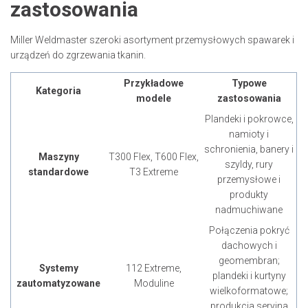
zastosowania
Miller Weldmaster szeroki asortyment przemysłowych spawarek i
urządzeń do zgrzewania tkanin.
Przykładowe
Typowe
Kategoria
modele
zastosowania
Plandeki i pokrowce,
namioty i
schronienia, banery i
Maszyny
T300 Flex, T600 Flex,
szyldy, rury
standardowe
T3 Extreme
przemysłowe i
produkty
nadmuchiwane
Połączenia pokryć
dachowych i
geomembran;
Systemy
112 Extreme,
plandeki i kurtyny
zautomatyzowane
Moduline
wielkoformatowe;
produkcja seryjna