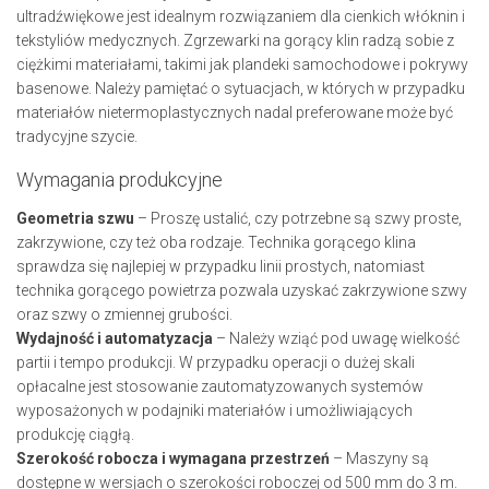
ultradźwiękowe jest idealnym rozwiązaniem dla cienkich włóknin i
tekstyliów medycznych. Zgrzewarki na gorący klin radzą sobie z
ciężkimi materiałami, takimi jak plandeki samochodowe i pokrywy
basenowe. Należy pamiętać o sytuacjach, w których w przypadku
materiałów nietermoplastycznych nadal preferowane może być
tradycyjne szycie.
Wymagania produkcyjne
Geometria szwu
– Proszę ustalić, czy potrzebne są szwy proste,
zakrzywione, czy też oba rodzaje. Technika gorącego klina
sprawdza się najlepiej w przypadku linii prostych, natomiast
technika gorącego powietrza pozwala uzyskać zakrzywione szwy
oraz szwy o zmiennej grubości.
Wydajność i automatyzacja
– Należy wziąć pod uwagę wielkość
partii i tempo produkcji. W przypadku operacji o dużej skali
opłacalne jest stosowanie zautomatyzowanych systemów
wyposażonych w podajniki materiałów i umożliwiających
produkcję ciągłą.
Szerokość robocza i wymagana przestrzeń
– Maszyny są
dostępne w wersjach o szerokości roboczej od 500 mm do 3 m.