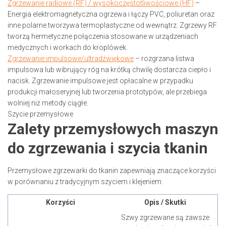
Zgrzewanie radiowe (RF) / wysokoczęstotliwościowe (HF)
–
Energia elektromagnetyczna ogrzewa i łączy PVC, poliuretan oraz
inne polarne tworzywa termoplastyczne od wewnątrz. Zgrzewy RF
tworzą hermetyczne połączenia stosowane w urządzeniach
medycznych i workach do kroplówek.
Zgrzewanie impulsowe/ultradźwiękowe
– rozgrzana listwa
impulsowa lub wibrujący róg na krótką chwilę dostarcza ciepło i
nacisk. Zgrzewanie impulsowe jest opłacalne w przypadku
produkcji małoseryjnej lub tworzenia prototypów, ale przebiega
wolniej niż metody ciągłe.
Szycie przemysłowe
Zalety przemysłowych maszyn
do zgrzewania i szycia tkanin
Przemysłowe zgrzewarki do tkanin zapewniają znaczące korzyści
w porównaniu z tradycyjnym szyciem i klejeniem:
Korzyści
Opis / Skutki
Szwy zgrzewane są zawsze