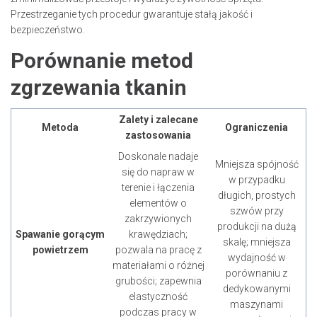
Przestrzeganie tych procedur gwarantuje stałą jakość i
bezpieczeństwo.
Porównanie metod
zgrzewania tkanin
Zalety i zalecane
Metoda
Ograniczenia
zastosowania
Doskonale nadaje
Mniejsza spójność
się do napraw w
w przypadku
terenie i łączenia
długich, prostych
elementów o
szwów przy
zakrzywionych
produkcji na dużą
Spawanie gorącym
krawędziach;
skalę; mniejsza
powietrzem
pozwala na pracę z
wydajność w
materiałami o różnej
porównaniu z
grubości; zapewnia
dedykowanymi
elastyczność
maszynami
podczas pracy w