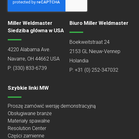
Miller Weldmaster
Biuro Miller Weldmaster
Siedziba główna w USA
Boekweitstraat 24
4220 Alabama Ave.
2153 GL Nieuw-Vennep
Navarre, OH 44662 USA
Holandia
P:
(330) 833-6739
P: +31 (0) 252-347032
Szybkie linki MW
Proszę zamówić wersję demonstracyjną
Obsługiwane branże
Materiały spawalne
Resolution Center
Części zamienne