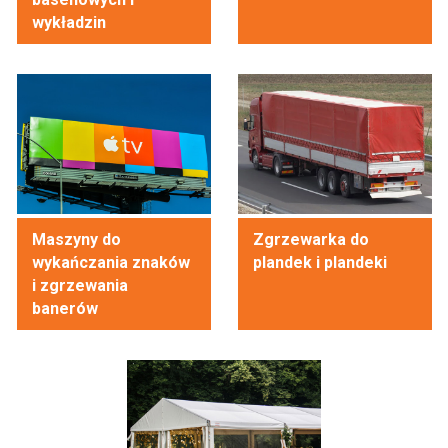
wykładzin
Maszyny do
Zgrzewarka do
wykańczania znaków
plandek i plandeki
i zgrzewania
banerów