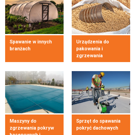
Spawanie w innych
Urządzenia do
branżach
pakowania i
zgrzewania
Maszyny do
Sprzęt do spawania
zgrzewania pokryw
pokryć dachowych
basenowych i