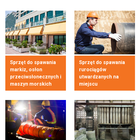
Sprzęt do spawania
Sprzęt do spawania
markiz, osłon
rurociągów
przeciwsłonecznych i
utwardzanych na
maszyn morskich
miejscu