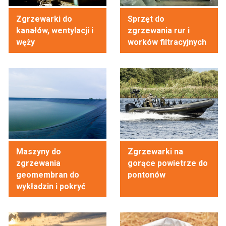
Zgrzewarki do
Sprzęt do
kanałów, wentylacji i
zgrzewania rur i
węży
worków filtracyjnych
Maszyny do
Zgrzewarki na
zgrzewania
gorące powietrze do
geomembran do
pontonów
wykładzin i pokryć