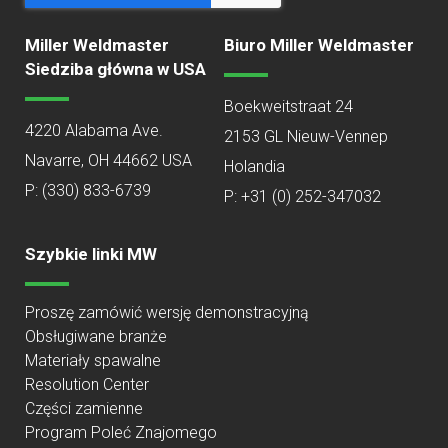
Miller Weldmaster
Biuro Miller Weldmaster
Siedziba główna w USA
Boekweitstraat 24
4220 Alabama Ave.
2153 GL Nieuw-Vennep
Navarre, OH 44662 USA
Holandia
P:
(330) 833-6739
P: +31 (0) 252-347032
Szybkie linki MW
Proszę zamówić wersję demonstracyjną
Obsługiwane branże
Materiały spawalne
Resolution Center
Części zamienne
Program Poleć Znajomego