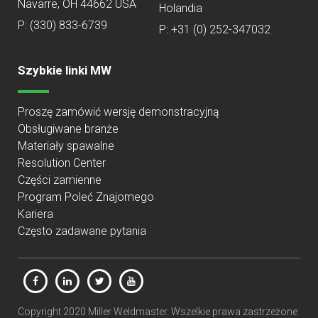
Navarre, OH 44662 USA
Holandia
P:
(330) 833-6739
P: +31 (0) 252-347032
Szybkie linki MW
Proszę zamówić wersję demonstracyjną
Obsługiwane branże
Materiały spawalne
Resolution Center
Części zamienne
Program Poleć Znajomego
Kariera
Często zadawane pytania
Copyright 2020 Miller Weldmaster. Wszelkie prawa zastrzeżone