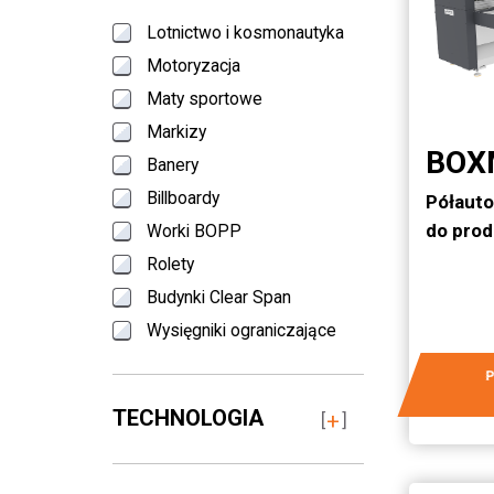
Lotnictwo i kosmonautyka
Motoryzacja
Maty sportowe
Markizy
BOX
Banery
Billboardy
Półaut
do prod
Worki BOPP
Rolety
Budynki Clear Span
Wysięgniki ograniczające
Taśmy przenośnikowe
Pudełka z tektury falistej
TECHNOLOGIA
Rurociąg utwardzany na
miejscu