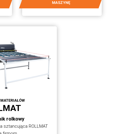
MASZYNĘ
 MATERIAŁÓW
LMAT
ik rolkowy
ka sztancująca ROLLMAT
a firmom