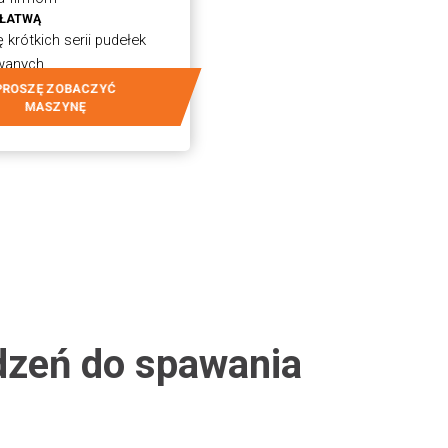
 ŁATWĄ
 krótkich serii pudełek
wanych.
PROSZĘ ZOBACZYĆ
MASZYNĘ
dzeń do spawania