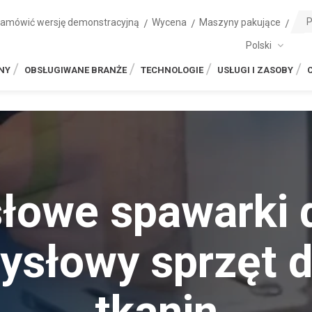
zamówić wersję demonstracyjną
Wycena
Maszyny pakujące
Polski
NY
OBSŁUGIWANE BRANŻE
TECHNOLOGIE
USŁUGI I ZASOBY
łowe spawarki d
ysłowy sprzęt 