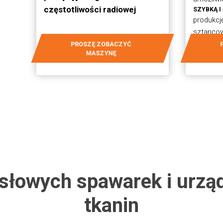
częstotliwości radiowej
SZYBKĄ I
produkcję
sztanco
PROSZĘ ZOBACZYĆ
MASZYNĘ
słowych spawarek i urzą
tkanin