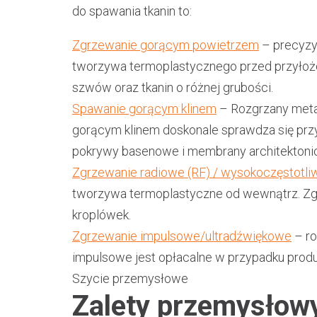
do spawania tkanin to:
Zgrzewanie gorącym powietrzem
– precyzy
tworzywa termoplastycznego przed przyłożen
szwów oraz tkanin o różnej grubości.
Spawanie gorącym klinem
– Rozgrzany metal
gorącym klinem doskonale sprawdza się przy
pokrywy basenowe i membrany architektoni
Zgrzewanie radiowe (RF) / wysokoczęstotl
tworzywa termoplastyczne od wewnątrz. Zg
kroplówek.
Zgrzewanie impulsowe/ultradźwiękowe
– ro
impulsowe jest opłacalne w przypadku produk
Szycie przemysłowe
Zalety przemysłowy