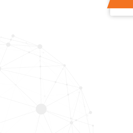
Keder
Marine
Materace
Medyczny
Wielościenne torby
papierowe z nałożonym klejem
Meble zewnętrzne
Opakowanie
Deski wiosłowe
Pergole
Pokrowce na baseny
Sprzęt ochronny
Baseny
Praca prototypowa
Membrany dachowe