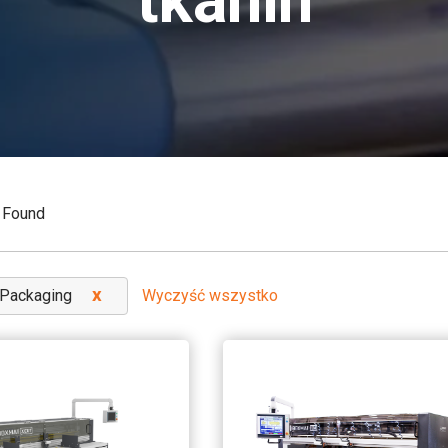
tkanin
 Found
Wyczyść wszystko
Packaging