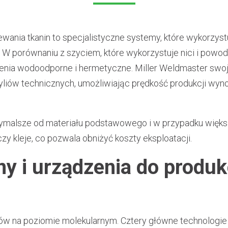
nia tkanin to specjalistyczne systemy, które wykorzystuj
 W porównaniu z szyciem, które wykorzystuje nici i powod
zenia wodoodporne i hermetyczne. Miller Weldmaster swoj
kstyliów technicznych, umożliwiając prędkość produkcji wy
ymalsze od materiału podstawowego i w przypadku więks
czy kleje, co pozwala obniżyć koszty eksploatacji.
y i urządzenia do produkc
ałów na poziomie molekularnym. Cztery główne technolo