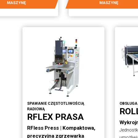
MASZYNĘ
MASZYNĘ
SPAWANIE CZĘSTOTLIWOŚCIĄ
OBSŁUGA
ROL
RADIOWĄ
RFLEX PRASA
Wykrojn
RFless Press | Kompaktowa,
Jednost
precyzyjna zgrzewarka
umożliwi