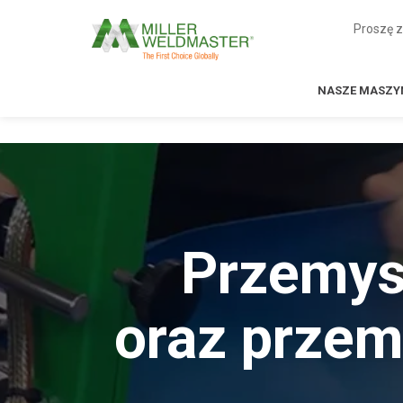
Proszę 
NASZE MASZY
Przemys
oraz przem