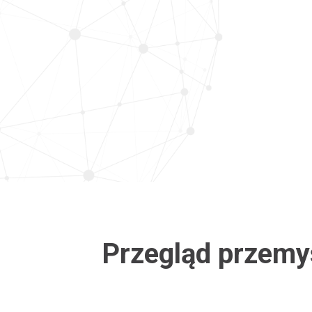
Ekrany
SEG
Klosze/struktura napinająca
Konstrukcje schronów
Sita przesiewające
Znaki
Plandeki/pokrowce
Namioty
Rury
Elastyczny pęcherz
magazynujący
Przegląd przemy