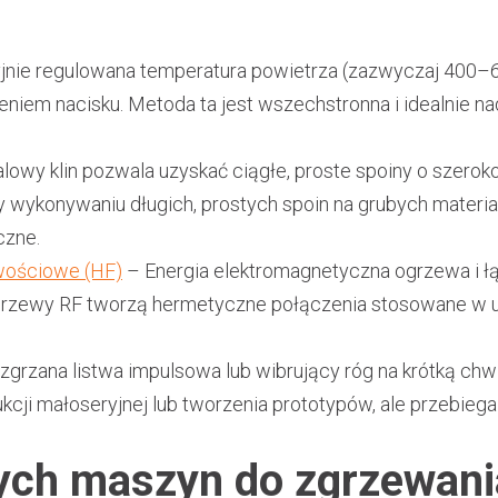
jnie regulowana temperatura powietrza (zazwyczaj 400–
iem nacisku. Metoda ta jest wszechstronna i idealnie na
owy klin pozwala uzyskać ciągłe, proste spoiny o szer
 wykonywaniu długich, prostych spoin na grubych materia
czne.
iwościowe (HF)
– Energia elektromagnetyczna ogrzewa i łąc
rzewy RF tworzą hermetyczne połączenia stosowane w 
zgrzana listwa impulsowa lub wibrujący róg na krótką chwi
cji małoseryjnej lub tworzenia prototypów, ale przebiega 
ch maszyn do zgrzewania 