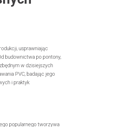
odukcji, usprawniając
Od budownictwa po pontony,
ezbędnym w dzisiejszych
awania PVC, badając jego
wych i praktyk
 tego popularnego tworzywa