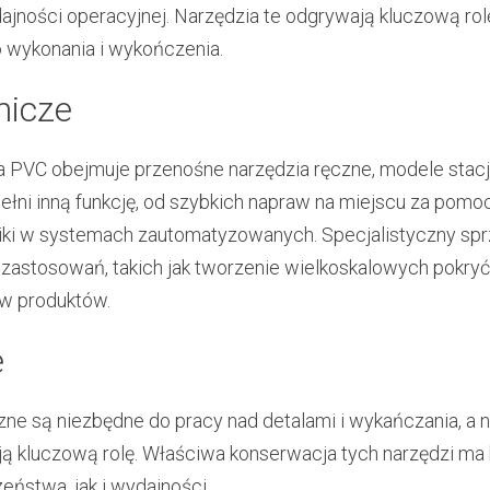
dajności operacyjnej. Narzędzia te odgrywają kluczową ro
 wykonania i wykończenia.
nicze
 PVC obejmuje przenośne narzędzia ręczne, modele stacj
łni inną funkcję, od szybkich napraw na miejscu za pomo
ki w systemach zautomatyzowanych. Specjalistyczny sprz
zastosowań, takich jak tworzenie wielkoskalowych pokry
w produktów.
e
e są niezbędne do pracy nad detalami i wykańczania, a nar
ają kluczową rolę. Właściwa konserwacja tych narzędzi ma
ństwa, jak i wydajności.