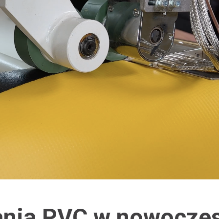
ania PVC w nowocze