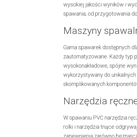
wysokiej jakości wyników i wy
spawania, od przygotowania do
Maszyny spawal
Gama spawarek dostępnych dla
zautomatyzowane. Każdy typ pe
wysokonakładowe, spójne wyni
wykorzystywany do unikalnych 
skomplikowanych komponentó
Narzędzia ręczn
W spawaniu PVC narzędzia ręczn
rolki i narzędzia tnące odgryw
zapewnienia zarówno bezpiecze