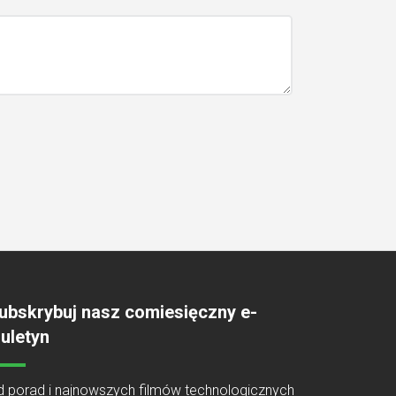
ubskrybuj nasz comiesięczny e-
iuletyn
d porad i najnowszych filmów technologicznych