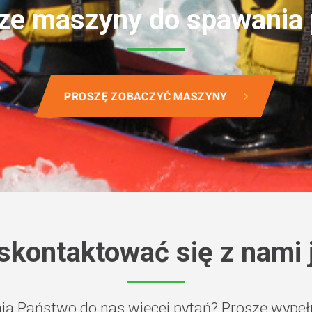
ze maszyny do spawania 
PROSZĘ ZOBACZYĆ MASZYNY
skontaktować się z nami j
 Państwo do nas więcej pytań? Proszę wypełni