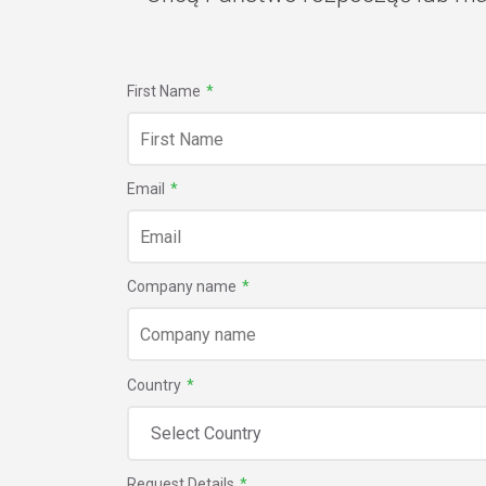
First Name
*
Email
*
Company name
*
Country
*
Request Details
*