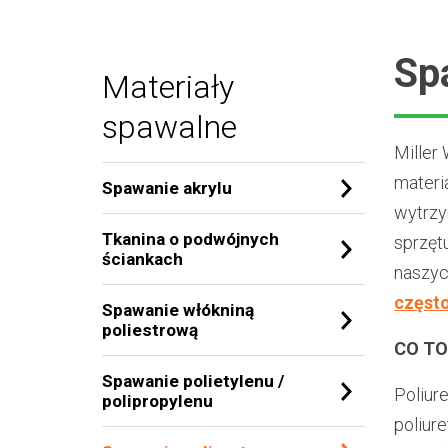
Sp
Materiały
spawalne
Miller
materi
Spawanie akrylu
wytrzy
Tkanina o podwójnych
sprzęt
ściankach
naszy
często
Spawanie włókniną
poliestrową
CO TO
Spawanie polietylenu /
Poliur
polipropylenu
poliur