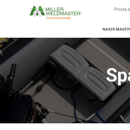
Proszę 
NASZE MASZY
Sp