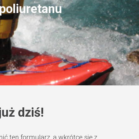
poliuretanu
uż dziś!
ć ten formularz, a wkrótce się z