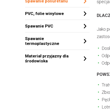
Spawanie poliuretanu
specjal
PVC, folie winylowe
DLACZ
Spawanie PVC
Jako p
zastos
Spawanie
termoplastyczne
Dosk
Odpo
Materiał przyjazny dla
środowiska
Odpo
POWS
Trat
Zbio
Pęc
Lotn