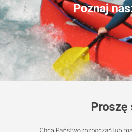
Poznaj nas
Proszę 
Chcą Państwo rozpocząć lub mają