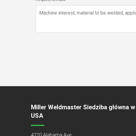
Miller Weldmaster Siedziba główna w
USA
4220 Alabama Ave.