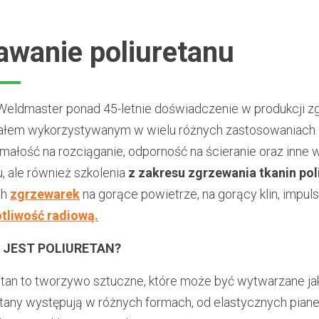
awanie poliuretanu
 Weldmaster ponad 45-letnie doświadczenie w produkcji zgr
ałem wykorzystywanym w wielu różnych zastosowaniach z
małość na rozciąganie, odporność na ścieranie oraz inne 
u, ale również szkolenia
z zakresu zgrzewania tkanin po
ch
zgrzewarek
na gorące powietrze, na gorący klin, impu
tliwość radiową.
 JEST POLIURETAN?
etan to tworzywo sztuczne, które może być wytwarzane jak
etany występują w różnych formach, od elastycznych piane