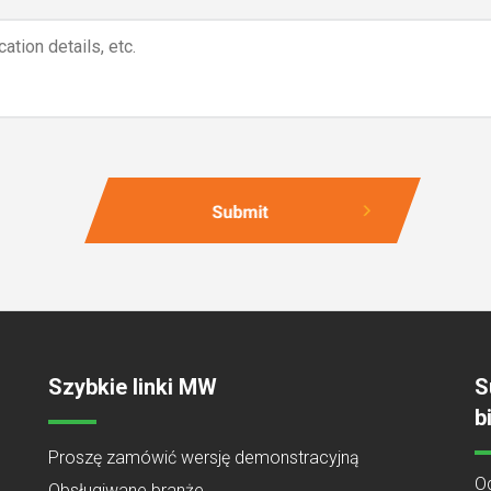
Szybkie linki MW
S
b
Proszę zamówić wersję demonstracyjną
O
Obsługiwane branże