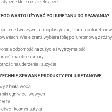
istyczne kleje i uszczelniacze.
EGO WARTO UŻYWAĆ POLIURETANU DO SPAWANIA?
opularne tworzywo termoplastyczne, tkanina poliuretanow
owaniach. Wiele branż wybiera folię poliuretanową z róż
onała odporność na zużycie i wytrzymałość
rność na oleje i smary
rność na uderzenia i zużycie
ZECHNIE SPAWANE PRODUKTY POLIURETANOWE
wy z białą wodą
rniki ogniw paliwowych
herze
ictwo i kosmonautyka