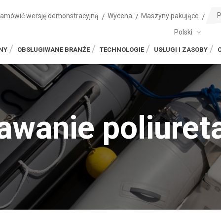
zamówić wersję demonstracyjną
Wycena
Maszyny pakujące
Polski
NY
OBSŁUGIWANE BRANŻE
TECHNOLOGIE
USŁUGI I ZASOBY
awanie poliuret